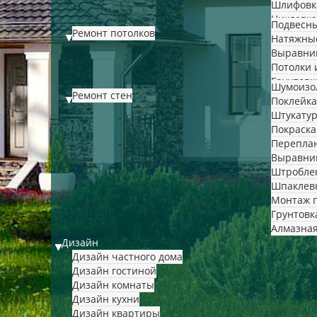
Шлифовк
Циклевка
Подвесны
Ремонт потолков
Натяжны
Выравни
Потолки 
Грунтовк
Шумоизо
Ремонт стен
Поклейка
Штукатур
Покраска
Переплан
Выравни
Штробле
Шпаклевк
Монтаж 
Грунтовк
Алмазная
Дизайн
Дизайн частного дома
Дизайн гостиной
Дизайн комнаты
Дизайн кухни
Дизайн квартиры