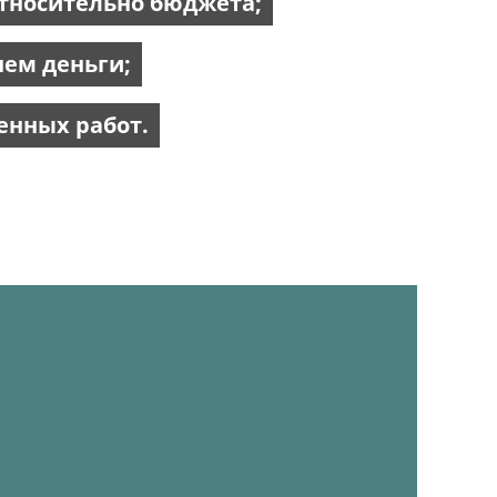
тносительно бюджета;
нем деньги;
енных работ.