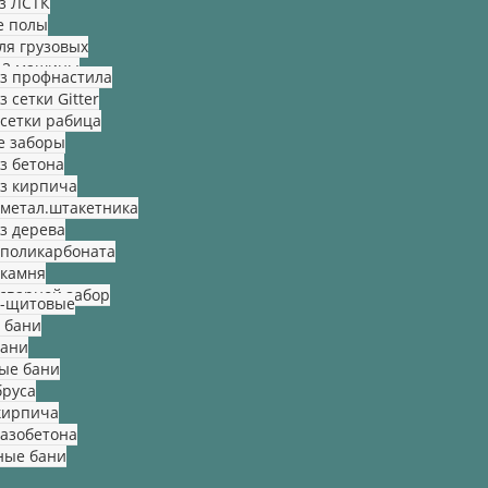
з ЛСТК
е полы
ля грузовых
 2 машины
з профнастила
 сетки Gitter
 сетки рабица
е заборы
з бетона
з кирпича
 метал.штакетника
з дерева
 поликарбоната
 камня
сварной забор
о-щитовые
 бани
бани
ые бани
бруса
кирпича
газобетона
ные бани