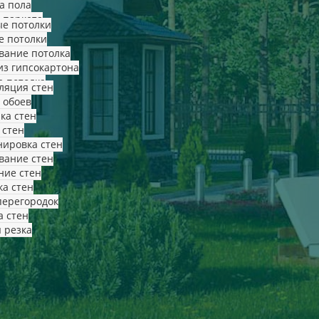
а пола
 паркета
е потолки
е потолки
вание потолка
из гипсокартона
а потолка
ляция стен
 обоев
ка стен
 стен
ировка стен
вание стен
ние стен
а стен
перегородок
а стен
 резка