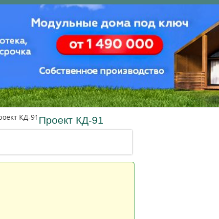
Акция
.
.
роект КД-91
Проект КД-91