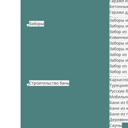
Гаражи и
Бетонны
Гаражи д
Гараж на
Заборы и
Заборы
Заборы из
Забор из
Кованны
Заборы и
Заборы и
Забор из
Заборы и
Забор из
Забор из
Кованно-
Каркасн
Строительство бань
Турецкие
Русские 
Мобильн
Бани из 
Бани из 
Бани из 
Деревян
Сауны