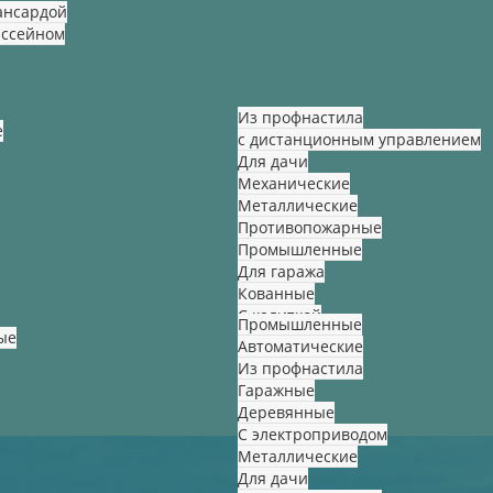
ансардой
ассейном
Из профнастила
е
с дистанционным управлением
Для дачи
Механические
Металлические
Противопожарные
Промышленные
Для гаража
Кованные
С калиткой
Промышленные
ые
Автоматические
Из профнастила
Гаражные
Деревянные
С электроприводом
Металлические
Для дачи