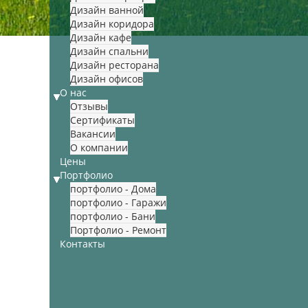
Дизайн ванной
Дизайн коридора
Дизайн кафе
Дизайн спальни
Дизайн ресторана
Дизайн офисов
О нас
Отзывы
Сертификаты
Вакансии
О компании
Цены
Портфолио
портфолио - Дома
портфолио - Гаражи
портфолио - Бани
Портфолио - Ремонт
Контакты