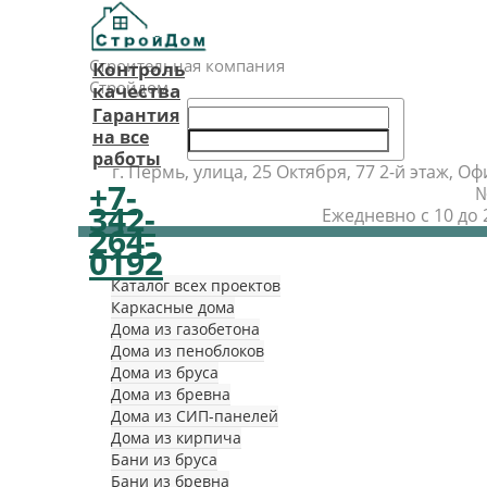
Строительная компания
Контроль
Стройдом
качества
Гарантия
на все
работы
г. Пермь, улица, 25 Октября, 77 2-й этаж, Оф
+7-
342-
Ежедневно с 10 до 
264-
Главная
0192
Проекты
Каталог всех проектов
Каркасные дома
Дома из газобетона
Дома из пеноблоков
Дома из бруса
Дома из бревна
Дома из СИП-панелей
Дома из кирпича
Бани из бруса
Бани из бревна