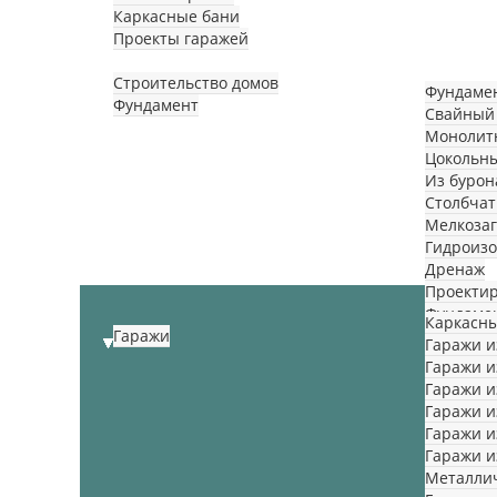
Каркасные бани
Проекты гаражей
Услуги
Строительство домов
Фундаме
Фундамент
Свайный
Монолит
Цокольн
Из бурон
Столбча
Мелкоза
Гидроизо
Дренаж
Проекти
Фундамен
Каркасны
Гаражи
Гаражи и
Гаражи и
Гаражи и
Гаражи и
Гаражи и
Гаражи и
Металли