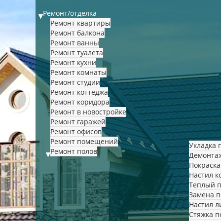
Ремонт/отделка
Ремонт квартиры
Ремонт балкона
Ремонт ванны
Ремонт туалета
Ремонт кухни
Ремонт комнаты
Ремонт студии
Ремонт коттеджа
Ремонт коридора
Ремонт в новостройке
Ремонт гаражей
Ремонт офисов
Ремонт помещений
Укладка 
Ремонт полов
Демонта
Покраска
Настил к
Теплый 
Замена п
Настил л
Стяжка п