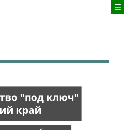
тво "под ключ"
ий край