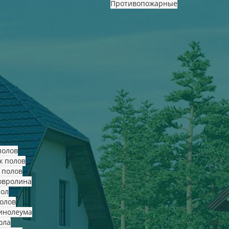
Противопожарные
полов
ж полов
 полов
овролина
пол
олов
инолеума
ола