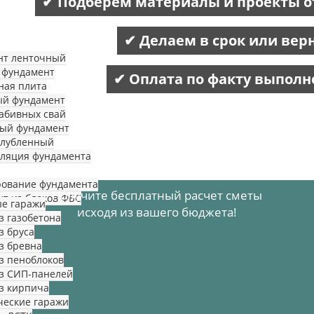
✔ Подберем материалы и проекты о
✔ Делаем в срок или вер
нт ленточный
 фундамент
✔ Оплата по факту выполн
ная плита
ый фундамент
абивных свай
тый фундамент
глубленный
ляция фундамента
рование фундамента
Получите бесплатный расчет сметы
т из блоков ФБС
е гаражи
исходя из вашего бюджета!
з газобетона
з бруса
з бревна
з пеноблоков
з СИП-панелей
з кирпича
ческие гаражи