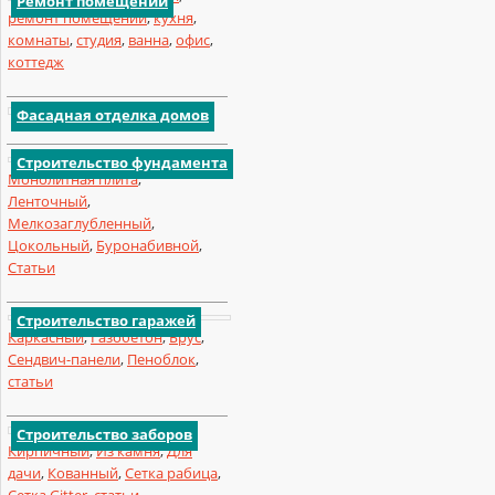
Ремонт помещений
ремонт помещений
,
кухня
,
комнаты
,
студия
,
ванна
,
офис
,
коттедж
Фасадная отделка домов
Под ключ
,
Свайный
,
Строительство фундамента
Монолитная плита
,
Ленточный
,
Мелкозаглубленный
,
Цокольный
,
Буронабивной
,
Статьи
Строительство гаражей
Каркасный
,
Газобетон
,
Брус
,
Сендвич-панели
,
Пеноблок
,
статьи
Под ключ
,
Поликарбонат
,
Строительство заборов
Кирпичный
,
Из камня
,
Для
дачи
,
Кованный
,
Сетка рабица
,
Сетка Gitter
,
статьи