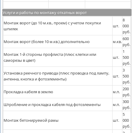
Услуги и работы по монтажу откатных ворот
8
Монтаж ворот (до 10 м.кв., проем) с учетом покупки
шт.
000
шпилек
руб.
600
Монтаж ворот (более 10 м.кв.) дополнительно
м.кв.
руб.
1
Монтаж 1-й стороны профлиста (плюс клепки или
шт.
500
саморезы в цвет)
руб.
3
Установка реечного привода (плюс проводка под лампу,
шт.
500
антенна, кнопка и фотоэлементы)
руб.
200
Прокладка кабеля в землю
м.п.
руб.
300
Штробление и прокладка кабеля под фотоэлементы
м.п.
руб.
5
Монтаж бетонируемой рамы
шт.
000
руб.
2