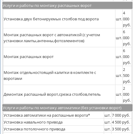
Услуги и работы по монтажу распашных ворот
4
Установка двух бетонируемых столбов под ворота
шт.
000
руб.
6
Монтаж распашных ворот с автоматикой (с учетом
шт.
000
установки лампы,антенны,фотоэлементов)
руб.
6
Монтаж распашных ворот
шт.
000
руб.
2
Монтаж отдельностоящей калитки в комплекте с
шт.
500
воротами
руб.
2
Демонтаж распашный ворот,срезка столбов,петель
шт.
000
руб.
Услуги и работы по монтажу автоматики (без установки ворот)
Установка автоматики на распашные ворота*
шт.
7 000 руб.
Установка навального привода
шт.
4 500 руб.
Установка потолочного привода
шт.
3 500 руб.