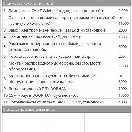
Стоимость калиток и опций
1
Лампа маяк CAME Calet светодиодная + кронштейн;
2.000
Отдельно стоящая калитка с врезным замком (нажимной
от
2
гарнитур в комплекте);
11000
3
Замок электромеханический Fass Lock с установкой;
2000
4
Фальшпанель над калиткой, (за 1 кв.м);
1500
Рама для бетонирования со столбами для калитки
5
6000
(отдельно стоящей);
6
Порошковое покрытие, за квадратный метр;
260
Монтаж беспроводного домофона, без стоимости
7
6000
оборудования;
Монтаж проводного домофона, без стоимости
от
8
оборудования и прокладки кабеля;
6000
9
Дополнительный ПДУ DORHAN;
1000
10
GSM модуль DOORHAN, с установкой;
13000
11
Фотоэлементы комплект CAME DIR10 с установкой;
4000
Стандартные цвета для ворот