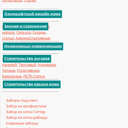
Ландшафтный дизайн дома
Здания и сооружения
Реконструкция
,
Авторский
надзор
,
Сельхоз
,
Склады
,
статьи
,
Административные
Инженерные коммуникации
Строительство ангаров
Арочный
,
Из сендвич-
панелей
,
Тентовый
,
Надувные
,
Теплые
,
Спортивные
,
Каркасные
,
ЛСТК
,
статьи
Строительство крыши дома
Заборы под ключ
Забор из профнастила
Забор из сетки Гиттер
Забор из сетки рабицы
Кованные заборы