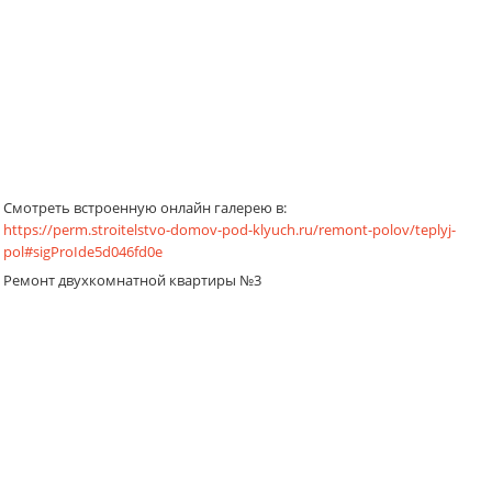
Смотреть встроенную онлайн галерею в:
https://perm.stroitelstvo-domov-pod-klyuch.ru/remont-polov/teplyj-
pol#sigProIde5d046fd0e
Ремонт двухкомнатной квартиры №3