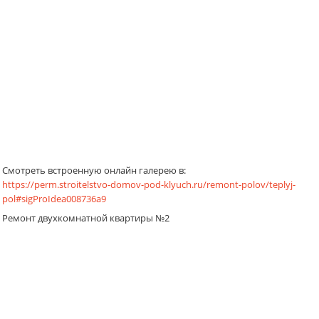
Смотреть встроенную онлайн галерею в:
https://perm.stroitelstvo-domov-pod-klyuch.ru/remont-polov/teplyj-
pol#sigProIdea008736a9
Ремонт двухкомнатной квартиры №2