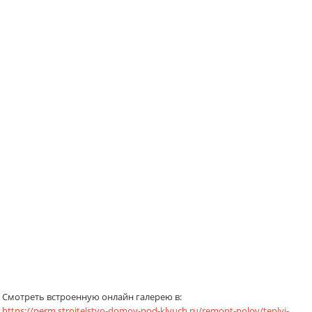
Смотреть встроенную онлайн галерею в:
https://perm.stroitelstvo-domov-pod-klyuch.ru/remont-polov/teplyj-