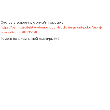
Смотреть встроенную онлайн галерею в:
https://perm.stroitelstvo-domov-pod-klyuch.ru/remont-polov/teplyj-
pol#sigProIdd782835578
Ремонт однокомнатной квартиры №2