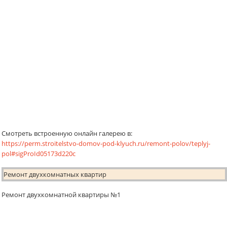
Смотреть встроенную онлайн галерею в:
https://perm.stroitelstvo-domov-pod-klyuch.ru/remont-polov/teplyj-
pol#sigProId05173d220c
Ремонт двухкомнатных квартир
Ремонт двухкомнатной квартиры №1