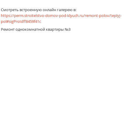
Смотреть встроенную онлайн галерею в:
https://perm.stroitelstvo-domov-pod-klyuch.ru/remont-polov/teplyj-
pol#sigProIdff8459f41c
Ремонт однокомнатной квартиры №3