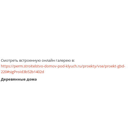
Смотреть встроенную онлайн галерею в:
https://perm.stroitelstvo-domov-pod-klyuch.ru/proekty/vse/proekt-gbd-
220#sigProId3b52b1402d
Деревянные дома