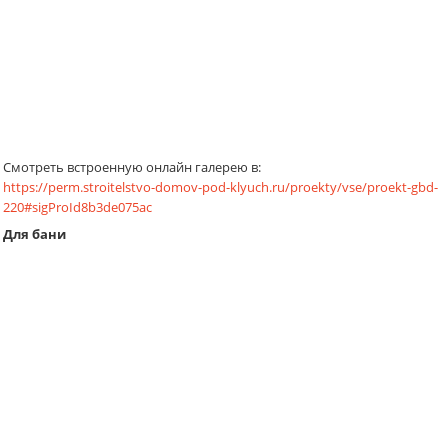
Смотреть встроенную онлайн галерею в:
https://perm.stroitelstvo-domov-pod-klyuch.ru/proekty/vse/proekt-gbd-
220#sigProId8b3de075ac
Для бани