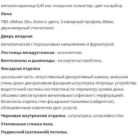
металлочерепица 0,45 мм, покрытие полиэстер, цвет на выбор.
Окна
ПВХ «Rehau Sib», белого цвета, 3 камерный профиль 60мм,
двухкамерный стеклопакет.
Дверь входная
металлическая с порошковым напылением и фурнитурой.
Лестница междуэтажная
- монолитная.
Вентканалы и дымоходы
- из кирпича/газоблока.
Фасадная отделка
цокольная часть: искусственный декоративный камень; внешние
стены дома: декоративная фасадная штукатурка «Короед»; устройство
водосточной системы (из пластика) по периметру кровли дома;
обшивка свесов кровли виниловыми софитами с перфорацией.
Возможна отделка стен фасадными панелями (сайдингом),
облицовочным кирпичом (доп. услуга).
Черновая внутренняя отделка
- штукатурка, шпаклевка стен.
Утепленная стяжка пола.
Подвесной (натяжной) потолок.