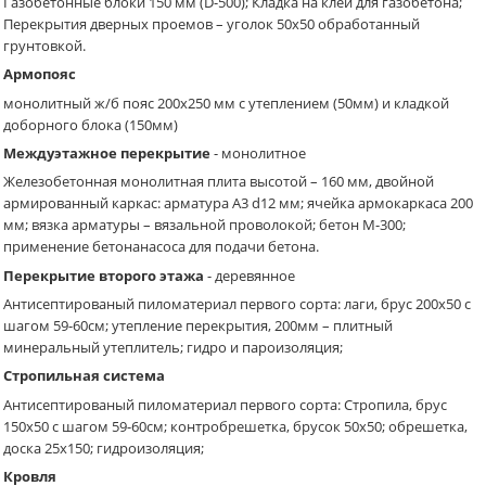
Газобетонные блоки 150 мм (D-500); Кладка на клей для газобетона;
Перекрытия дверных проемов – уголок 50х50 обработанный
грунтовкой.
Армопояс
монолитный ж/б пояс 200х250 мм с утеплением (50мм) и кладкой
доборного блока (150мм)
Междуэтажное перекрытие
- монолитное
Железобетонная монолитная плита высотой – 160 мм, двойной
армированный каркас: арматура A3 d12 мм; ячейка армокаркаса 200
мм; вязка арматуры – вязальной проволокой; бетон М-300;
применение бетонанасоса для подачи бетона.
Перекрытие второго этажа
- деревянное
Антисептированый пиломатериал первого сорта: лаги, брус 200х50 с
шагом 59-60см; утепление перекрытия, 200мм – плитный
минеральный утеплитель; гидро и пароизоляция;
Стропильная система
Антисептированый пиломатериал первого сорта: Стропила, брус
150х50 с шагом 59-60см; контробрешетка, брусок 50х50; обрешетка,
доска 25х150; гидроизоляция;
Кровля