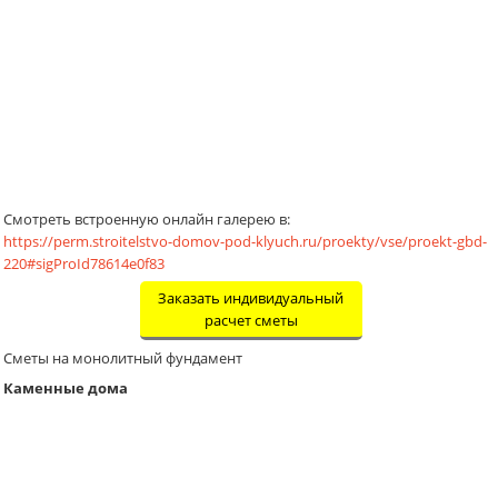
Смотреть встроенную онлайн галерею в:
https://perm.stroitelstvo-domov-pod-klyuch.ru/proekty/vse/proekt-gbd-
220#sigProId78614e0f83
Заказать индивидуальный
расчет сметы
Сметы на монолитный фундамент
Каменные дома