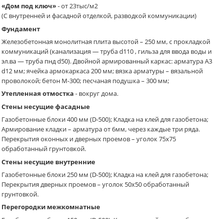
«Дом под ключ»
- от 23тыс/м2
(С внутренней и фасадной отделкой, разводкой коммуникации)
Фундамент
Железобетонная монолитная плита высотой – 250 мм, с прокладкой
коммуникаций (канализация — труба d110 , гильза для ввода воды и
эл.ва — труба пнд d50). Двойной армированный каркас: арматура A3
d12 мм; ячейка армокаркаса 200 мм; вязка арматуры – вязальной
проволокой; бетон М-300; песчаная подушка – 300 мм;
Утепленная отмостка
- вокруг дома.
Стены несущие фасадные
Газобетонные блоки 400 мм (D-500); Кладка на клей для газобетона;
Армирование кладки – арматура от 6мм, через каждые три ряда.
Перекрытия оконных и дверных проемов – уголок 75х75
обработанный грунтовкой.
Стены несущие внутренние
Газобетонные блоки 250 мм (D-500); Кладка на клей для газобетона;
Перекрытия дверных проемов – уголок 50х50 обработанный
грунтовкой.
Перегородки межкомнатные