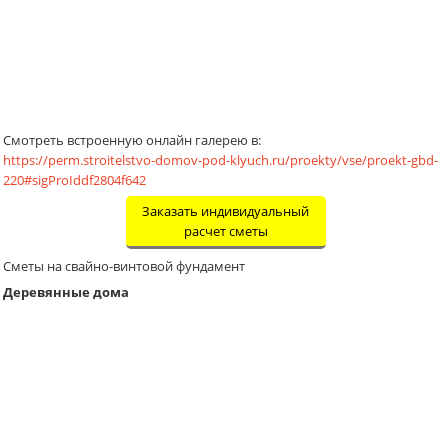
Смотреть встроенную онлайн галерею в:
https://perm.stroitelstvo-domov-pod-klyuch.ru/proekty/vse/proekt-gbd-
220#sigProIddf2804f642
Заказать индивидуальный
расчет сметы
Сметы на свайно-винтовой фундамент
Деревянные дома