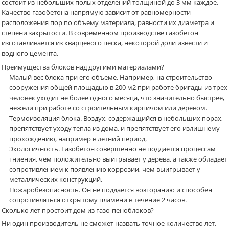
состоит из небольших полых отделений толщиной до 3 мм каждое.
Качество газобетона напрямую зависит от равномерности
расположения пор по объему материала, равности их диаметра и
степени закрытости. В современном производстве газобетон
изготавливается из кварцевого песка, некоторой доли извести и
водного цемента.
Преимущества блоков над другими материалами?
Малый вес блока при его объеме. Например, на строительство
сооружения общей площадью в 200 м2 при работе бригады из трех
человек уходит не более одного месяца, что значительно быстрее,
нежели при работе со строительным кирпичом или деревом.
Термоизоляция блока. Воздух, содержащийся в небольших порах,
препятствует уходу тепла из дома, и препятствует его излишнему
прохождению, например в летний период.
Экологичность. Газобетон совершенно не поддается процессам
гниения, чем положительно выигрывает у дерева, а также обладает
сопротивлением к появлению коррозии, чем выигрывает у
металлических конструкций.
Пожаробезопасность. Он не поддается возгоранию и способен
сопротивляться открытому пламени в течение 2 часов.
Сколько лет простоит дом из газо-пеноблоков?
Ни один производитель не сможет назвать точное количество лет,