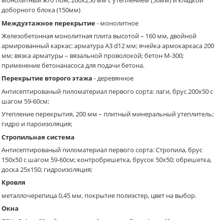
монолитный ж/б пояс 200х250 мм с утеплением (50мм) и кладкой
доборного блока (150мм)
Междуэтажное перекрытие
- монолитное
Железобетонная монолитная плита высотой – 160 мм, двойной
армированный каркас: арматура A3 d12 мм; ячейка армокаркаса 200
мм; вязка арматуры – вязальной проволокой; бетон М-300;
применение бетонанасоса для подачи бетона.
Перекрытие второго этажа
- деревянное
Антисептированый пиломатериал первого сорта: лаги, брус 200х50 с
шагом 59-60см;
Утепление перекрытия, 200 мм – плитный минеральный утеплитель;
гидро и пароизоляция;
Стропильная система
Антисептированый пиломатериал первого сорта: Стропила, брус
150х50 с шагом 59-60см; контробрешетка, брусок 50х50; обрешетка,
доска 25х150; гидроизоляция;
Кровля
металлочерепица 0,45 мм, покрытие полиэстер, цвет на выбор.
Окна